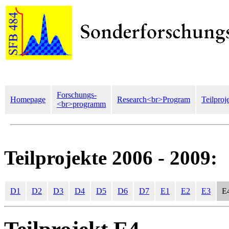
Forschungs-
Homepage
Research<br>Program
Teilproj
<br>programm
Teilprojekte 2006 - 2009:
D1
D2
D3
D4
D5
D6
D7
E1
E2
E3
E